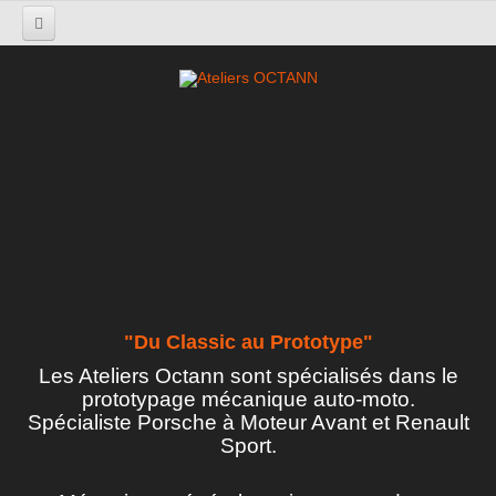
ACCUEIL
Qui sommes nous
Historique
Actualité Octann
Mentions légales
Ateliers OCTANN
17400, Les Églises-d'Argenteuil, France
"Du Classic au Prototype"
06 09 81 07 38
Les Ateliers Octann sont spécialisés dans le
prototypage mécanique auto-moto.
Spécialiste Porsche à Moteur Avant et Renault
contact@ateliers-octann.com
Sport.
ATELIERS